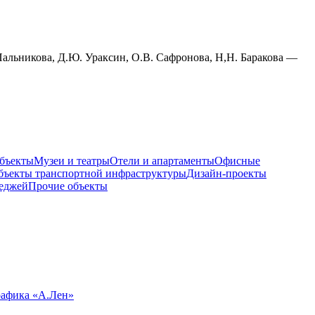
 Пальникова, Д.Ю. Ураксин, О.В. Сафронова, Н,Н. Баракова —
бъекты
Музеи и театры
Отели и апартаменты
Офисные
бъекты транспортной инфраструктуры
Дизайн-проекты
теджей
Прочие объекты
рафика «А.Лен»