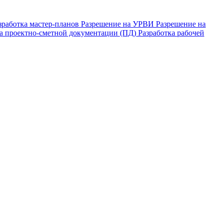
зработка мастер-планов
Разрешение на УРВИ
Разрешение на
ка проектно-сметной документации (ПД)
Разработка рабочей