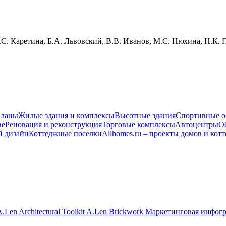
.С. Каретина, Б.А. Львовский, В.В. Иванов, М.С. Нюхина, Н.К.
планы
Жилые здания и комплексы
Высотные здания
Спортивные о
ве
Реновация и реконструкция
Торговые комплексы
Автоцентры
О
й дизайн
Коттеджные поселки
Allhomes.ru – проекты домов и кот
.Len Architectural Toolkit
A.Len Brickwork
Маркетинговая инфог