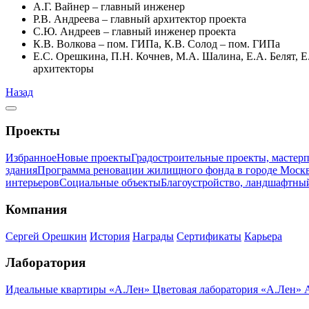
А.Г. Вайнер – главный инженер
Р.В. Андреева – главный архитектор проекта
С.Ю. Андреев – главный инженер проекта
К.В. Волкова – пом. ГИПа, К.В. Солод – пом. ГИПа
Е.С. Орешкина, П.Н. Кочнев, М.А. Шалина, Е.А. Белят, Е
архитекторы
Назад
Проекты
Избранное
Новые проекты
Градостроительные проекты, мастер
здания
Программа реновации жилищного фонда в городе Моск
интерьеров
Социальные объекты
Благоустройство, ландшафтны
Компания
Сергей Орешкин
История
Награды
Сертификаты
Карьера
Лаборатория
Идеальные квартиры «А.Лен»
Цветовая лаборатория «А.Лен»
A