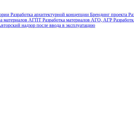
тории
Разработка архитектурной концепции
Брендинг проекта
Ра
ка материалов АГПТ
Разработка материалов АГО, АГР
Разработ
вторский надзор после ввода в эксплуатацию