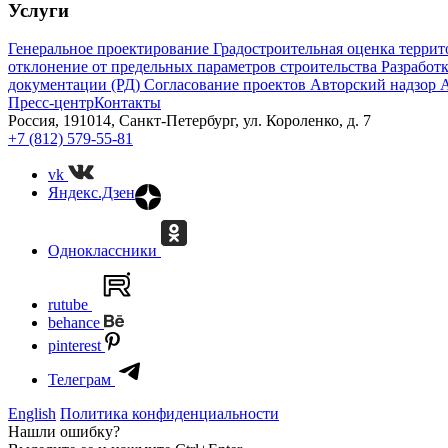
Услуги
Генеральное проектирование
Градостроительная оценка терри
отклонение от предельных параметров строительства
Разработ
документации (РД)
Согласование проектов
Авторский надзор
А
Пресс-центр
Контакты
Россия, 191014, Санкт-Петербург, ул. Короленко, д. 7
+7 (812) 579-55-81
vk
Яндекс.Дзен
Одноклассники
rutube
behance
pinterest
Телеграм
English
Политика конфиденциальности
Нашли ошибку?