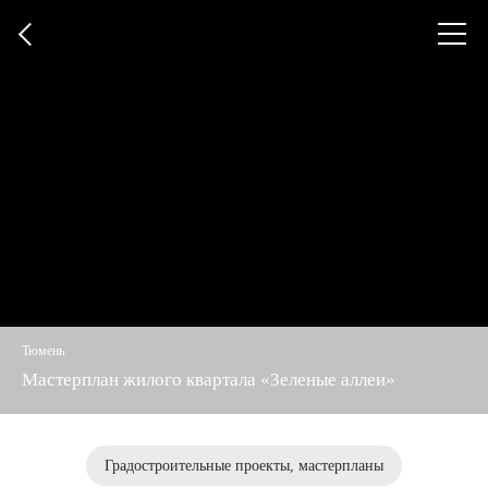
+7
Откры
(812)
меню
579-
55-
81
Тюмень
Мастерплан жилого квартала «Зеленые аллеи»
Градостроительные проекты, мастерпланы